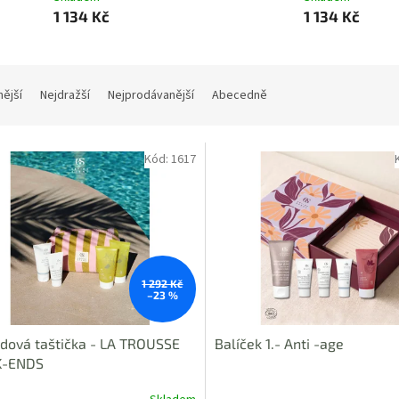
1 134 Kč
1 134 Kč
nější
Nejdražší
Nejprodávanější
Abecedně
Kód:
1617
1 292 Kč
–23 %
dová taštička - LA TROUSSE
Balíček 1.- Anti -age
-ENDS