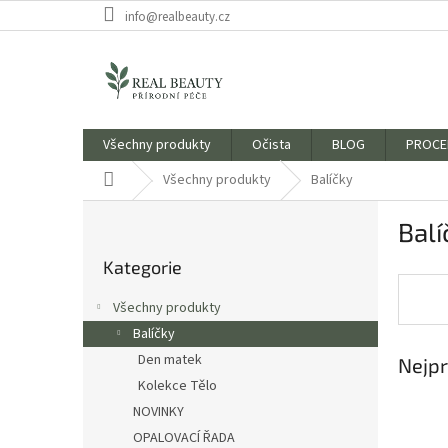
Přejít
info@realbeauty.cz
na
obsah
Všechny produkty
Očista
BLOG
PROCE
Domů
Všechny produkty
Balíčky
P
Balí
o
Přeskočit
s
Kategorie
kategorie
t
r
Všechny produkty
a
Balíčky
n
Den matek
Nejpr
n
í
Kolekce Tělo
p
NOVINKY
a
OPALOVACÍ ŘADA