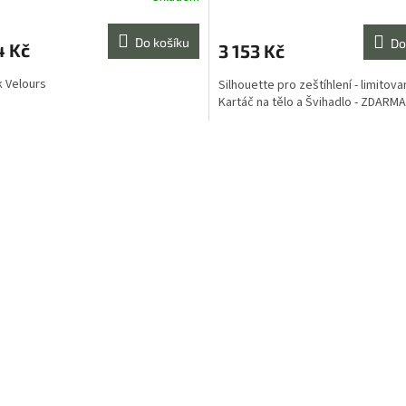
Do košíku
Do
4 Kč
3 153 Kč
k Velours
Silhouette pro zeštíhlení - limitov
Kartáč na tělo a Švihadlo - ZDARMA
O
v
l
á
d
a
c
í
p
r
v
k
y
v
ý
p