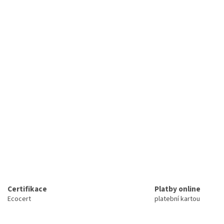
i
s
u
Certifikace
Platby online
Ecocert
platební kartou