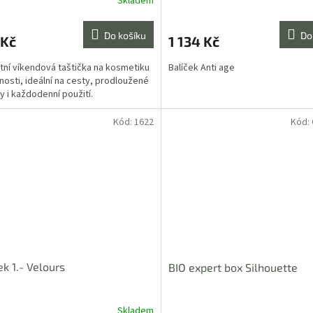
Skladem
Do košíku
Do
 Kč
1 134 Kč
tní víkendová taštička na kosmetiku
Balíček Anti age
nosti, ideální na cesty, prodloužené
y i každodenní použití.
Kód:
1622
Kód:
ek 1.- Velours
BIO expert box Silhouette
Skladem