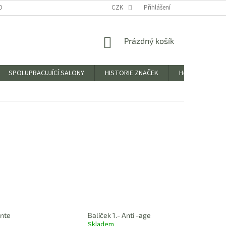
OBNÍCH ÚDAJŮ
CZK
Přihlášení
NÁKUPNÍ
Prázdný košík
KOŠÍK
SPOLUPRACUJÍCÍ SALONY
HISTORIE ZNAČEK
Hodnocení obc
ante
Balíček 1.- Anti -age
Skladem