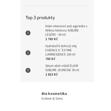
Top 3 produkty
Krém intenzivní anti-age krém s
lehkou texturou SUBLIME
LÉGÉRE - 50 ml
1 703 Kč
Hydratační duhový olej
ESSENCE D´ESTIME
LUMINESSENCE 100 ml
783 Kč
Sérum elixír mládí ÉLIXIR
SUBLIME JEUNESSE 30 ml
1 813 Kč
Bio kosmetika
Estime & Sens