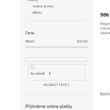
Značky
estime & sens
MIDI12
986
Elegan
a drob
Cena
víkend
986
Kč
3153
Kč
Na skladě
5
ROZBALIT FILTR
Balíč
Přijímáme online platby