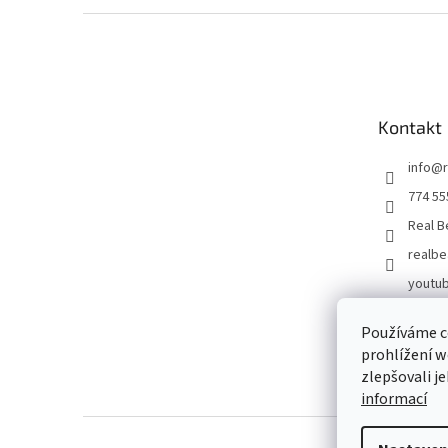
Z
á
p
a
t
Kontakt
í
info
@
774 55
Real B
realbe
youtub
SK
Používáme c
prohlížení w
zlepšovali j
informací