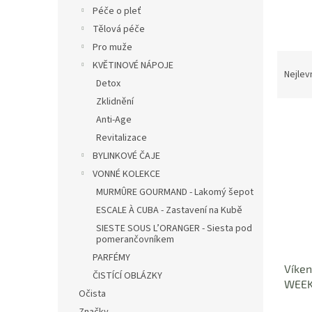
n
Péče o pleť
e
Tělová péče
l
Pro muže
Ř
KVĚTINOVÉ NÁPOJE
a
Nejlev
Detox
z
Zklidnění
e
V
n
Anti-Age
ý
í
Revitalizace
p
p
BYLINKOVÉ ČAJE
i
r
VONNÉ KOLEKCE
s
o
MURMÛRE GOURMAND - Lakomý šepot
p
d
r
u
ESCALE À CUBA - Zastavení na Kubě
o
k
SIESTE SOUS L’ORANGER - Siesta pod
pomerančovníkem
d
t
u
ů
PARFÉMY
Víken
k
ČISTÍCÍ OBLÁZKY
WEEK
t
Očista
ů