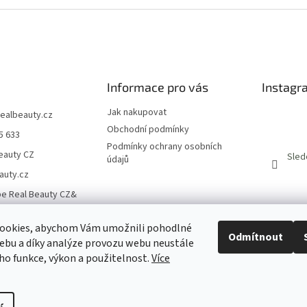
Informace pro vás
Instagr
Jak nakupovat
realbeauty.cz
Obchodní podmínky
5 633
Podmínky ochrany osobních
eauty CZ
Sled
údajů
auty.cz
e Real Beauty CZ&
ookies, abychom Vám umožnili pohodlné
Odmítnout
ebu a díky analýze provozu webu neustále
Estime & Sens CZ
Clever Beauty CZ
Estime & Sens SK
Clever Beauty SK
eho funkce, výkon a použitelnost.
Více