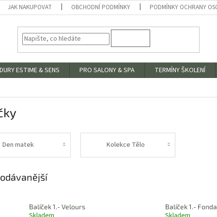
JAK NAKUPOVAT
OBCHODNÍ PODMÍNKY
PODMÍNKY OCHRANY OS
HLEDAT
DURY ESTIME & SENS
PRO SALONY & SPA
TERMÍNY ŠKOLENÍ
čky
Den matek
Kolekce Tělo
odávanější
Balíček 1.- Velours
Balíček 1.- Fond
Skladem
Skladem