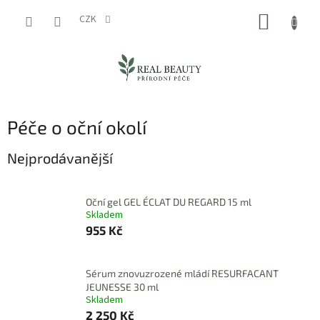
Přejít
NÁKUP
na
CZK
obsah
KOŠÍK
Péče o oční okolí
Nejprodávanější
Oční gel GEL ÉCLAT DU REGARD 15 ml
Skladem
955 Kč
Sérum znovuzrozené mládí RESURFACANT
JEUNESSE 30 ml
Skladem
2 250 Kč