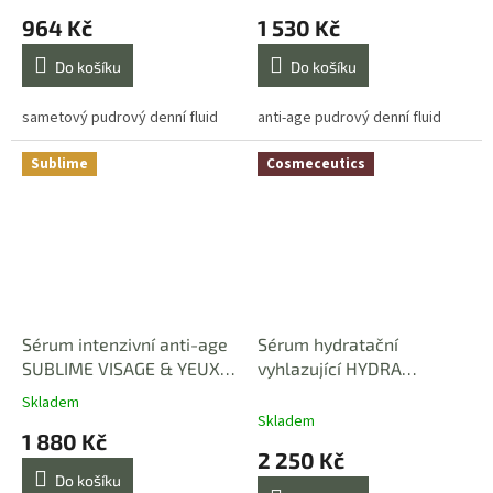
964 Kč
1 530 Kč
Do košíku
Do košíku
sametový pudrový denní fluid
anti-age pudrový denní fluid
Sublime
Cosmeceutics
Sérum intenzivní anti-age
Sérum hydratační
SUBLIME VISAGE & YEUX
vyhlazující HYDRA
30 ml
LISSANT 30 ml
Skladem
Průměrné
Skladem
hodnocení
1 880 Kč
produktu
2 250 Kč
je
Do košíku
5,0