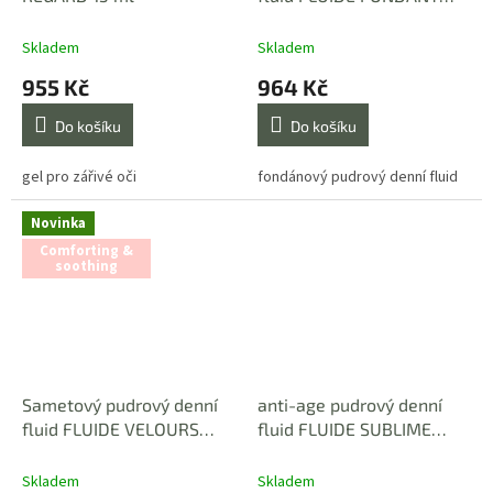
POUDRÉ 40 ml
Skladem
Skladem
955 Kč
964 Kč
Do košíku
Do košíku
gel pro zářivé oči
fondánový pudrový denní fluid
Novinka
Comforting &
soothing
Sametový pudrový denní
anti-age pudrový denní
fluid FLUIDE VELOURS
fluid FLUIDE SUBLIME
POUDRÉ 40 ml
LEGÉRÉ POUDRÉ 40 ml
Skladem
Skladem