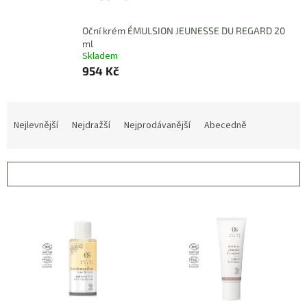
Oční krém ÉMULSION JEUNESSE DU REGARD 20
ml
Skladem
954 Kč
Ř
a
Nejlevnější
Nejdražší
Nejprodávanější
Abecedně
z
e
n
OTEVŘÍT FILTR
í
p
V
r
ý
o
p
d
i
u
s
k
p
t
r
ů