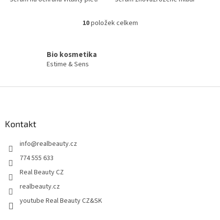
10
položek celkem
O
v
l
Bio kosmetika
á
d
Estime & Sens
a
c
Z
í
á
p
r
p
v
a
Kontakt
k
t
y
info
@
realbeauty.cz
í
v
ý
774 555 633
p
Real Beauty CZ
i
s
realbeauty.cz
u
youtube Real Beauty CZ&SK