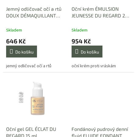
o
d
Jemný odličovač očí a rtů
Oční krém ÉMULSION
u
DOUX DÉMAQUILLANT
JEUNESSE DU REGARD 20
k
YEUX & LÉVRES 100 ml
ml
t
Skladem
Skladem
ů
646 Kč
954 Kč
Do košíku
Do košíku
jemný odličovač očí a rtů
oční krém proti vráskám
Oční gel GEL ÉCLAT DU
Fondánový pudrový denní
REGARD 15 ml
fluid FLUIDE FONDANT