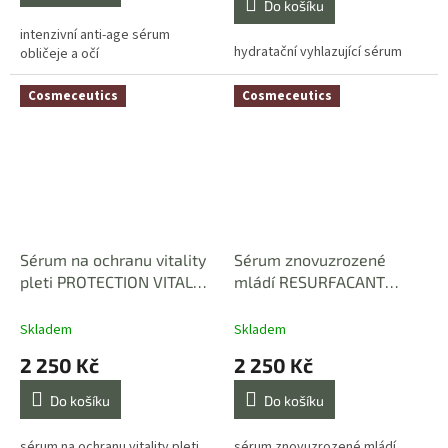
Do košíku
z
5
intenzivní anti-age sérum
hydratační vyhlazující sérum
hvězdiček.
obličeje a očí
Cosmeceutics
Cosmeceutics
Sérum na ochranu vitality
Sérum znovuzrozené
pleti PROTECTION VITAL
mládí RESURFACANT
30 ml
JEUNESSE 30 ml
Skladem
Skladem
2 250 Kč
2 250 Kč
Do košíku
Do košíku
sérum na ochranu vitality pleti
sérum znovuzrozené mládí