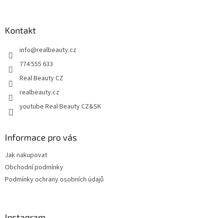
á
á
d
p
a
a
Kontakt
c
t
í
info
@
realbeauty.cz
í
p
r
774 555 633
v
Real Beauty CZ
k
y
realbeauty.cz
v
youtube Real Beauty CZ&SK
ý
p
i
s
Informace pro vás
u
Jak nakupovat
Obchodní podmínky
Podmínky ochrany osobních údajů
Instagram