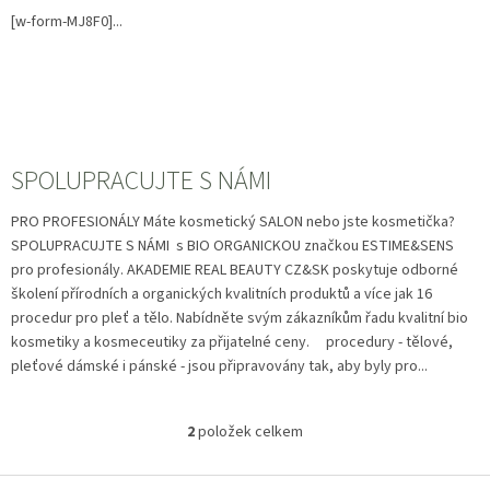
p
[w-form-MJ8F0]...
i
s
č
l
á
n
SPOLUPRACUJTE S NÁMI
k
ů
PRO PROFESIONÁLY Máte kosmetický SALON nebo jste kosmetička?
SPOLUPRACUJTE S NÁMI s BIO ORGANICKOU značkou ESTIME&SENS
pro profesionály. AKADEMIE REAL BEAUTY CZ&SK poskytuje odborné
školení přírodních a organických kvalitních produktů a více jak 16
procedur pro pleť a tělo. Nabídněte svým zákazníkům řadu kvalitní bio
kosmetiky a kosmeceutiky za přijatelné ceny. procedury - tělové,
pleťové dámské i pánské - jsou připravovány tak, aby byly pro...
2
položek celkem
O
v
l
Z