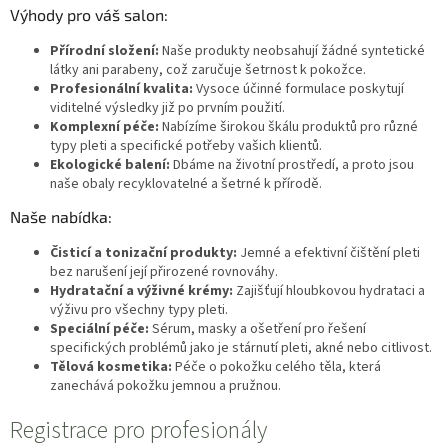
Výhody pro váš salon:
Přírodní složení:
Naše produkty neobsahují žádné syntetické
látky ani parabeny, což zaručuje šetrnost k pokožce.
Profesionální kvalita:
Vysoce účinné formulace poskytují
viditelné výsledky již po prvním použití.
Komplexní péče:
Nabízíme širokou škálu produktů pro různé
typy pleti a specifické potřeby vašich klientů.
Ekologické balení:
Dbáme na životní prostředí, a proto jsou
naše obaly recyklovatelné a šetrné k přírodě.
Naše nabídka:
Čisticí a tonizační produkty:
Jemné a efektivní čištění pleti
bez narušení její přirozené rovnováhy.
Hydratační a výživné krémy:
Zajišťují hloubkovou hydrataci a
výživu pro všechny typy pleti.
Speciální péče:
Sérum, masky a ošetření pro řešení
specifických problémů jako je stárnutí pleti, akné nebo citlivost.
Tělová kosmetika:
Péče o pokožku celého těla, která
zanechává pokožku jemnou a pružnou.
V
Registrace pro profesionály
ý