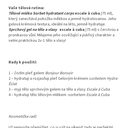
Vaše tělová rutina:
Tělové mléko Sorbet hydratant corps
escale à cuba
(75 ml),
který zanechává pokožku měkkou a jemně hydratovanou. Jeho
gelová krémová textura, ideální na léto, jemně hydratuje.
Sprchový gel na tělo a vlasy
escale à cuba
(75 ml) s čerstvou a
pronikavou vůní.
Milujeme jeho osvěžující a jiskřivý charakter a
velmi praktickou 2v-1 tělo a vlasy!
Rady k použití:
1 – čistím pleť gelem
Bonjour Bonsoir
2 – hydratuji a rozjasňuji pleť Gelovým krémem s
orbetem
Hydra-
Éclat
3 – myji tělo sprchovým gelem na tělo a vlasy
Escale à Cuba
4 – hydratuji tělo tělovým mlékem -sorbetem
Escale à Cuba
Kosmetička radí:
Už nemusíte přemýšlet, co si vzít na víkend: tady je perfektní