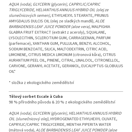
AQUA (voda), GLYCERIN (glycerin), CAPRYLIC/CAPRIC
TRIGLYCERIDE, HELIANTHUS ANNUUS HYBRID OIL (olej ze
slunečnicových semen)
, ETHYLHEXYL STEARATE, PRUNUS
AMYGDALUS DULCIS OIL (olej ze sladkých mandlí)
, ALOE
BARBADENSIS LEAF JUICE POWDER (aloe vera)
, MALPIGHIA
GLABRA FRUIT EXTRACT (extrakt z aceroly), SQUALANE,
LYSOLECITHIN, SCLEROTIUM GUM, CARRAGEENAN, PARFUM
(parfemace), XANTHAN GUM, PULLULAN, BENZYL ALCOHOL,
SODIUM BENZOATE, SILICA, MALTODEXTRIN, CITRIC ACID,
LIMONENE, CITRUS MEDICA LIMONUM (citronová kůra), CITRUS
AURANTIUM PEEL OIL, PINENE, CITRAL, LINALOOL, CITRONELLOL,
CARVONE, GERANYL ACETATE, GERANIOL, EUCALYPTUS GLOBULUS
OIL*
* složka z ekologického zemědělství
Tělový sorbet Escale à Cuba
98 % přírodního původu & 20 % z ekologického zemědělství
AQUA (voda), GLYCERIN (glycerin), HELIANTHUS ANNUUS HYBRID
OIL (slunečnicový olej)
, HYDROGENATED ETHYLHEXYL OLIVATE,
CAPRYLIC/CAPRIC TRIGLYCERIDE, MENTHA PIPERITA WATER
(mátová voda)
, ALOE BARBADENSIS LEAF JUICE POWDER (aloe