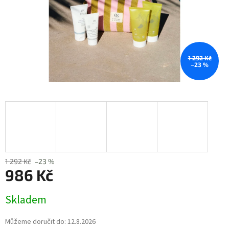
1 292 Kč
–23 %
1 292 Kč
–23 %
986 Kč
Měrná
Skladem
cena:
Můžeme doručit do:
12.8.2026