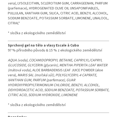
vera)
, LYSOLECITHIN, SCLEROTIUM GUM, CARRAGEENAN, PARFUM
(parfemace), HYDROGENATED OLIVE OIL UNSAPONIFIABLES,
PULLULAN, XANTHAN GUM, SILICA, CITRIC ACID, BENZYL ALCOHOL,
SODIUM BENZOATE, POTASSIUM SORBATE, LIMONENE, LINALOOL,
CITRAL*
* složka z ekologického zemědělství
Sprchový gel na tělo a vlasy Escale à Cuba
97 % přírodního původu & 15 % z ekologického zemědělství
AQUA (voda), COCAMIDOPROPYL BETAINE, CAPRYLYL/CAPRYL
GLUCOSIDE, GLYCERIN (glycerin), MENTHA PIPERITA LEAF WATER
(mátová voda)
, ALOE BARBADENSIS LEAF JUICE POWDER (aloe
vera)
, MARIS SAL (mořská sůl), POLYGLYCERYL-4 CAPRATE,
XANTHAN GUM, PARFUM (parfemace), GUAR
HYDROXYPROPYLTRIMONIUM CHLORIDE, BENZYL ALCOHOL,
DEHYDROACETIC ACID, SODIUM BENZOATE, POTASSIUM SORBATE,
CITRIC ACID, SODIUM HYDROXIDE, LIMONENE
* složka z ekologického zemědělství