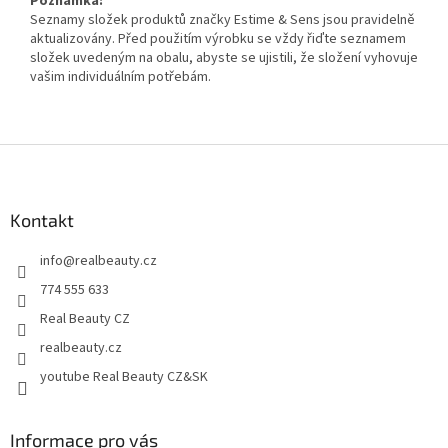
Poznámka:
Seznamy složek produktů značky Estime & Sens jsou pravidelně
aktualizovány. Před použitím výrobku se vždy řiďte seznamem
složek uvedeným na obalu, abyste se ujistili, že složení vyhovuje
vašim individuálním potřebám.
Z
á
p
a
Kontakt
t
info
@
realbeauty.cz
í
774 555 633
Real Beauty CZ
realbeauty.cz
youtube Real Beauty CZ&SK
Informace pro vás