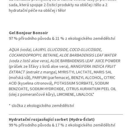
sada, která spojuje 2 čisticí produkty na obličej i tělo a 2
hydratační péče na obličej i tělo!
Gel Bonjour Bonsoir
97 % přírodního původu & 21 % z ekologického zemědělství
AQUA (voda), LAURYL GLUCOSIDE, COCO-GLUCOSIDE,
COCAMIDOPROPYL BETAINE, ALOE BARBADENSIS LEAF WATER
(voda z listů aloe vera)
, ALOE BARBADENSIS LEAF JUICE POWDER
(prášek ze šťávy z listů aloe vera)
, MANGIFERA INDICA FRUIT
EXTRACT (extrakt z manga)
, MYRISTYL LACTATE, MARIS SAL
(mořská sůl), PARFUM (parfemace), BENZYL ALCOHOL, CITRIC
ACID (kyselina citronová), POTASSIUM SORBATE, SODIUM
BENZOATE, SODIUM HYDROXIDE, CITRUS AURANTIUM PEEL OIL
(olej z pomerančové kůry), LIMONENE, LINALOOL*
* složka z ekologického zemědělství
Hydratační rozjasňující sorbet (Hydra-Éclat)
99 % přírodního původu & 17 % z ekologického zemědělství