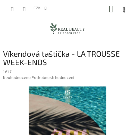
Přejít
NÁKUP
na
CZK
obsah
KOŠÍK
Víkendová taštička - LA TROUSSE
WEEK-ENDS
1617
Průměrné
Neohodnoceno
Podrobnosti hodnocení
hodnocení
produktu
je
0,0
z
5
hvězdiček.