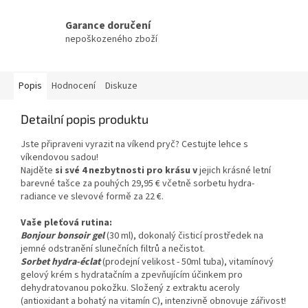
Garance doručení
nepoškozeného zboží
Popis
Hodnocení
Diskuze
Detailní popis produktu
Jste připraveni vyrazit na víkend pryč? Cestujte lehce s
víkendovou sadou!
Najděte
si své 4 nezbytnosti pro krásu v
jejich krásné letní
barevné tašce za pouhých 29,95 € včetně sorbetu hydra-
radiance ve slevové formě za 22 €.
Vaše pleťová rutina:
Bonjour bonsoir gel
(30 ml), dokonalý čisticí prostředek na
jemné odstranění slunečních filtrů a nečistot.
Sorbet hydra-éclat
(prodejní velikost - 50ml tuba), vitamínový
gelový krém s hydratačním a zpevňujícím účinkem pro
dehydratovanou pokožku. Složený z extraktu aceroly
(antioxidant a bohatý na vitamín C), intenzivně obnovuje zářivost!