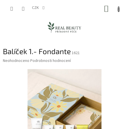
Přejít
NÁKUP
na
CZK
obsah
KOŠÍK
Balíček 1.- Fondante
1621
Průměrné
Neohodnoceno
Podrobnosti hodnocení
hodnocení
produktu
je
0,0
z
5
hvězdiček.