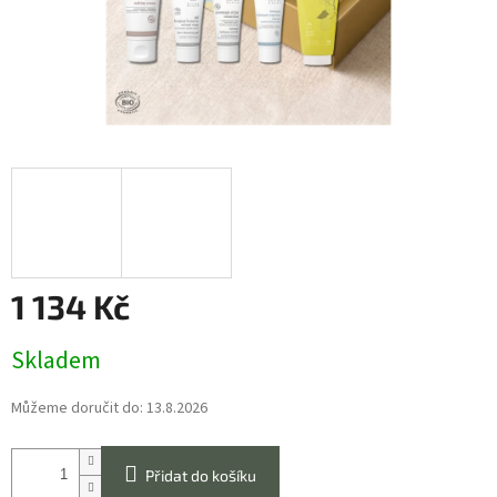
1 134 Kč
Měrná
Skladem
cena:
Můžeme doručit do:
13.8.2026
Přidat do košíku