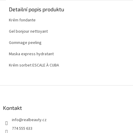
Detailní popis produktu
Krém fondante
Gel bonjour nettoyant
Gommage peeling
Maska express hydratant
Krém sorbet
ESCALE À CUBA
Z
á
p
a
Kontakt
t
info
@
realbeauty.cz
í
774 555 633