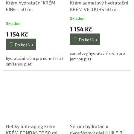
Krém hydratační KRÉM
Krém sametový hydratační
FINE - 50 ml
KRÉM VELOURS 50 ml
Skladem
Průměrné
Skladem
hodnocení
1 154 Kč
produktu
1 154 Kč
je
Do košíku
5,0
Do košíku
z
5
sametový hydratační krém pro
hydratační krém pro normální až
hvězdiček.
jemnou pleť
smíšenou pleť
Hebký anti-aging krém
Sérum hydratační
KRÉM FONDANTE 50 ml
dvoufázový olej HUILE BI-