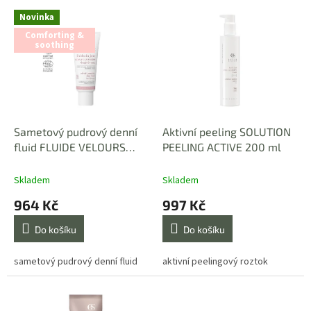
p
V
r
Novinka
ý
o
Comforting &
p
soothing
d
i
u
s
k
p
t
r
ů
o
d
Sametový pudrový denní
Aktivní peeling SOLUTION
u
fluid FLUIDE VELOURS
PEELING ACTIVE 200 ml
k
POUDRÉ 40 ml
t
Skladem
Skladem
ů
964 Kč
997 Kč
Do košíku
Do košíku
sametový pudrový denní fluid
aktivní peelingový roztok