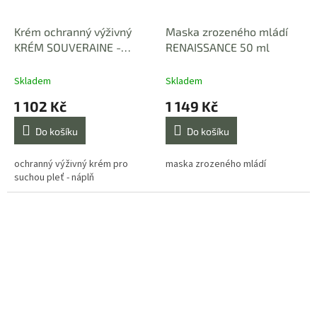
Krém ochranný výživný
Maska zrozeného mládí
KRÉM SOUVERAINE -
RENAISSANCE 50 ml
NÁPLŇ 50 ml
Skladem
Skladem
1 102 Kč
1 149 Kč
Do košíku
Do košíku
ochranný výživný krém pro
maska zrozeného mládí
suchou pleť - náplň