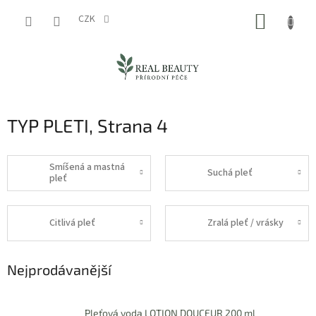
Přejít
NÁKUP
na
CZK
obsah
KOŠÍK
TYP PLETI
, Strana 4
Smíšená a mastná
Suchá pleť
pleť
Citlivá pleť
Zralá pleť / vrásky
Nejprodávanější
Pleťová voda LOTION DOUCEUR 200 ml