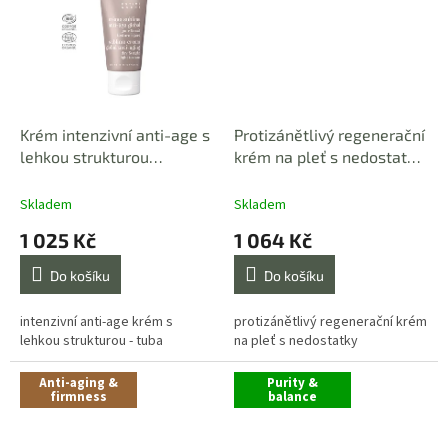
Krém intenzivní anti-age s
Protizánětlivý regenerační
lehkou strukturou
krém na pleť s nedostatky
SUBLIME LEGÉRE - TUBA
KRÉM PURETE ACTIVE 40
30 ml
ml
Skladem
Skladem
1 025 Kč
1 064 Kč
Do košíku
Do košíku
intenzivní anti-age krém s
protizánětlivý regenerační krém
lehkou strukturou - tuba
na pleť s nedostatky
Anti-aging &
Purity &
firmness
balance