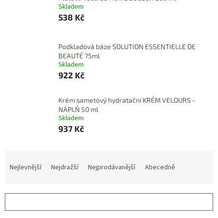
Skladem
538 Kč
Podkladová báze SOLUTION ESSENTIELLE DE
BEAUTÉ 75ml
Skladem
922 Kč
Krém sametový hydratační KRÉM VELOURS -
NÁPLŇ 50 ml
Skladem
937 Kč
Ř
a
Nejlevnější
Nejdražší
Nejprodávanější
Abecedně
z
e
n
OTEVŘÍT FILTR
í