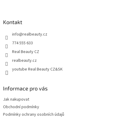
Z
v
á
k
p
y
v
a
Kontakt
ý
t
p
info
@
realbeauty.cz
í
i
774 555 633
s
u
Real Beauty CZ
realbeauty.cz
youtube Real Beauty CZ&SK
Informace pro vás
Jak nakupovat
Obchodní podmínky
Podmínky ochrany osobních údajů