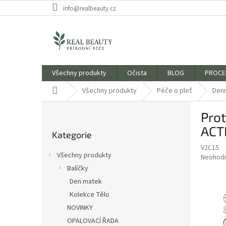
Přejít
info@realbeauty.cz
na
obsah
Všechny produkty
Očista
BLOG
PROCE
Domů
Všechny produkty
Péče o pleť
Denn
P
Prot
o
Přeskočit
s
ACT
Kategorie
kategorie
t
V2C15
r
Všechny produkty
Průměr
Neohod
a
hodnoce
Balíčky
n
produkt
Den matek
n
je
í
Kolekce Tělo
0,0
z
p
NOVINKY
5
a
OPALOVACÍ ŘADA
hvězdič