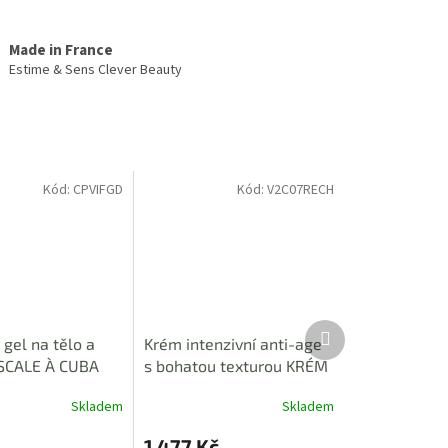
Made in France
Estime & Sens Clever Beauty
Kód:
CPVIFGD
Kód:
V2C07RECH
Další
gel na tělo a
Krém intenzivní anti-age
produkt
ESCALE À CUBA
s bohatou texturou KRÉM
SUBLIME RICHE - NÁPLŇ
Skladem
Skladem
Průměrné
50ml
hodnocení
1 477 Kč
produktu