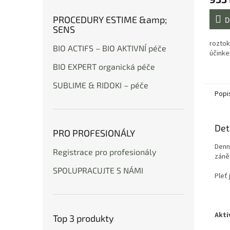
PROCEDURY ESTIME &amp;
D
SENS
roztok
BIO ACTIFS – BIO AKTIVNÍ péče
účink
BIO EXPERT organická péče
SUBLIME & RIDOKI – péče
Popi
Det
PRO PROFESIONÁLY
Denn
Registrace pro profesionály
zánět
SPOLUPRACUJTE S NÁMI
Pleť 
Akti
Top 3 produkty