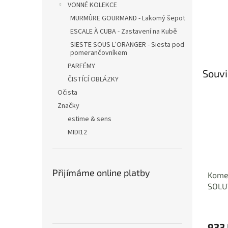
VONNÉ KOLEKCE
MURMÛRE GOURMAND - Lakomý šepot
ESCALE À CUBA - Zastavení na Kubě
SIESTE SOUS L’ORANGER - Siesta pod
pomerančovníkem
PARFÉMY
Souvi
ČISTÍCÍ OBLÁZKY
Očista
Značky
estime & sens
MIDI12
Přijímáme online platby
Komed
SOLU
ACTIV
933