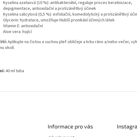
Kyselina azelaová (10 %): antibakteriální, reguluje proces keratinizace,
depigmentace, antioxidační a protizánětlivý účinek
Kyselina salicylová (0,5 %): exfoliační, komedolytický a protizánětlivý úči
Glycerin: hydratace, umožňuje hlubší pronikání účinných látek
Vitamin E: antioxidační
Aloe vera: hojící
ití:
Aplikujte na čistou a suchou pleť obličeje a krku ráno a/nebo večer, vy
u okolí.
ní:
40 ml tuba
Informace pro vás
Instagr