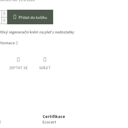
oručit do:
11.8.2026
Přidat do košíku
tlivý regenerační krém na pleť s nedostatky
informace
ZEPTAT SE
SDÍLET
Certifikace
í
Ecocert