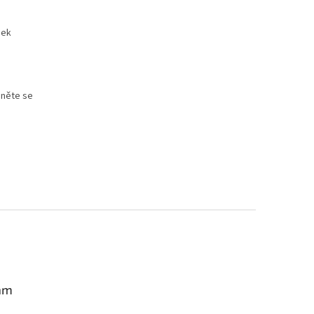
nek
hněte se
am