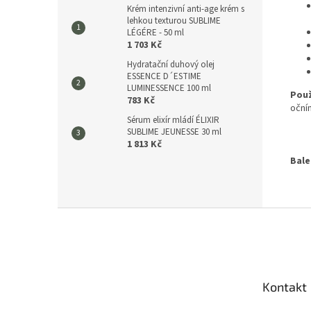
Krém intenzivní anti-age krém s
lehkou texturou SUBLIME
LÉGÉRE - 50 ml
1 703 Kč
Hydratační duhový olej
ESSENCE D´ESTIME
LUMINESSENCE 100 ml
Použ
783 Kč
očním
Sérum elixír mládí ÉLIXIR
SUBLIME JEUNESSE 30 ml
1 813 Kč
Bale
Z
á
p
a
t
Kontakt
í