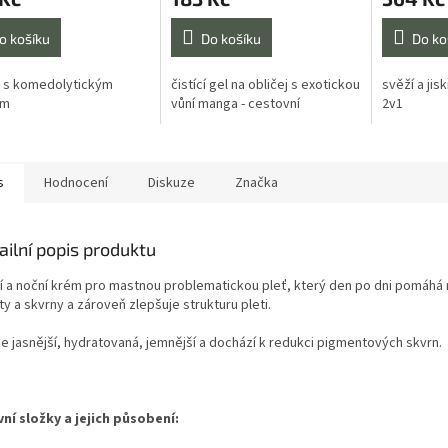
je
5,0
o košíku
Do košíku
Do ko
z
5
 s komedolytickým
čistící gel na obličej s exotickou
svěží a jis
hvězdiček.
em
vůní manga - cestovní
2v1
s
Hodnocení
Diskuze
Značka
ailní popis produktu
í a noční krém pro mastnou problematickou pleť, který den po dni pomáhá
y a skvrny a zároveň zlepšuje strukturu pleti.
je jasnější, hydratovaná, jemnější a dochází k redukci pigmentových skvrn.
vní složky a jejich působení: