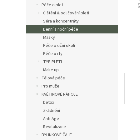
n
Péče o pleť
e
Čištění & odličování pleti
l
Séra a koncentráty
Denní a noční péče
Masky
Péče o oční okolí
Péče o rty
TYP PLETI
Make up
Tělová péče
Pro muže
KVĚTINOVÉ NÁPOJE
Detox
Zklidnění
Anti-Age
Revitalizace
BYLINKOVÉ ČAJE