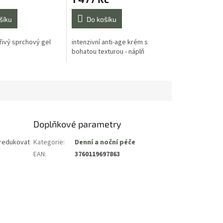
je
5,0
šíku
Do košíku
z
5
křivý sprchový gel
intenzivní anti-age krém s
hvězdiček.
bohatou texturou - náplň
Doplňkové parametry
 redukovat
Kategorie
:
Denní a noční péče
EAN
:
3760119697863