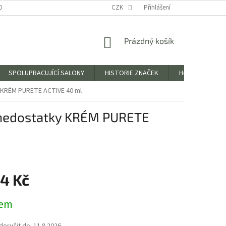
OBNÍCH ÚDAJŮ
CZK
Přihlášení
NÁKUPNÍ
Prázdný košík
KOŠÍK
SPOLUPRACUJÍCÍ SALONY
HISTORIE ZNAČEK
Hodnocení obc
y KRÉM PURETE ACTIVE 40 ml
s nedostatky KRÉM PURETE
64 Kč
dem