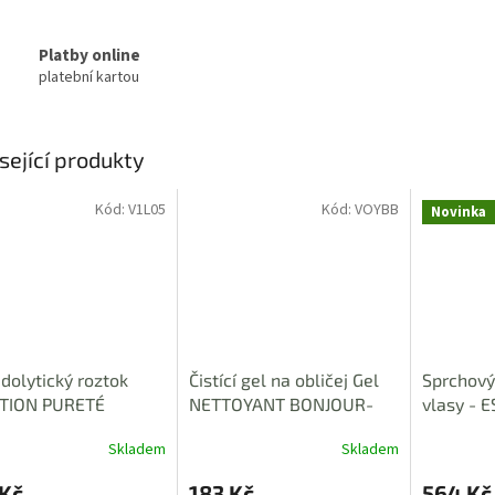
Platby online
platební kartou
sející produkty
Kód:
V1L05
Kód:
VOYBB
Novinka
olytický roztok
Čistící gel na obličej Gel
Sprchový 
TION PURETÉ
NETTOYANT BONJOUR-
vlasy - 
E 100 ml
BONSOIR 30 ml
Skladem
Skladem
Průměrné
hodnocení
 Kč
183 Kč
564 Kč
produktu