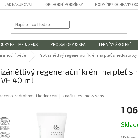
JAK NAKUPOVAT
OBCHODNÍ PODMÍNKY
PODMÍNKY OCHRANY OS
HLEDAT
DURY ESTIME & SENS
PRO SALONY & SPA
TERMÍNY ŠKOLENÍ
í a noční péče
Protizánětlivý regenerační krém na pleť s nedostatk
izánětlivý regenerační krém na pleť 
IVE 40 ml
né
noceno
Podrobnosti hodnocení
Značka:
estime & sens
ní
1 0
u
Měrná
Skla
cena:
ek.