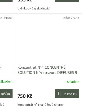
bylinkový čaj zklidňující
ód:
V1D01
Kód:
V7CS4
R
Koncentrát N°4 CONCENTRÉ
SOLUTION N°4 roseurs DIFFUSES 9
ml
Skladem
Skladem
 košíku
Do košíku
750 Kč
leť
koncentrát N°4 na růžové skvrny