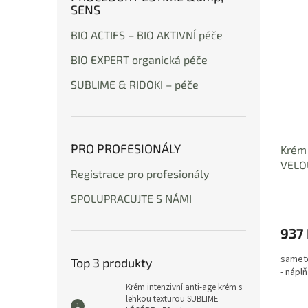
SENS
BIO ACTIFS – BIO AKTIVNÍ péče
BIO EXPERT organická péče
SUBLIME & RIDOKI – péče
PRO PROFESIONÁLY
Krém
VELO
Registrace pro profesionály
SPOLUPRACUJTE S NÁMI
937
sameto
Top 3 produkty
- náplň
Krém intenzivní anti-age krém s
lehkou texturou SUBLIME