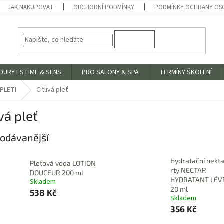
JAK NAKUPOVAT
OBCHODNÍ PODMÍNKY
PODMÍNKY OCHRANY OS
HLEDAT
DURY ESTIME & SENS
PRO SALONY & SPA
TERMÍNY ŠKOLENÍ
PLETI
Citlivá pleť
ivá pleť
odávanější
Hydratační nekta
Pleťová voda LOTION
rty NECTAR
DOUCEUR 200 ml
HYDRATANT LÉV
Skladem
20 ml
538 Kč
Skladem
356 Kč