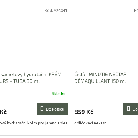
Kód:
V2C04T
K
 sametový hydratační KRÉM
Čistící MINUTIE NECTAR
URS - TUBA 30 ml
DÉMAQUILLANT 150 ml
Skladem
Průměrné
hodnocení
produktu
Do košíku
Do
 Kč
859 Kč
je
5,0
vý hydratační krém pro jemnou pleť
odličovací nektar
z
5
hvězdiček.