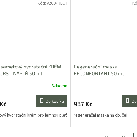
Kód:
V2C04RECH
Kó
 sametový hydratační KRÉM
Regenerační maska
URS - NÁPLŇ 50 ml
RECONFORTANT 50 ml
Skladem
Do košíku
Do
 Kč
937 Kč
vý hydratační krém pro jemnou pleť
regenerační maska na obličej