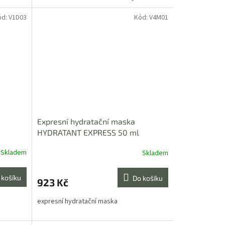
ód:
V1D03
Kód:
V4M01
Expresní hydratační maska
HYDRATANT EXPRESS 50 ml
Skladem
Skladem
Průměrné
hodnocení
produktu
 košíku
Do košíku
923 Kč
je
5,0
expresní hydratační maska
z
5
hvězdiček.