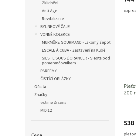
Zklidnění
expres
Anti-Age
Revitalizace
BYLINKOVÉ ČAJE
VONNÉ KOLEKCE
MURMÛRE GOURMAND - Lakomý šepot
ESCALE À CUBA - Zastavení na Kubě
SIESTE SOUS L’ORANGER - Siesta pod
pomerančovníkem
PARFÉMY
ČISTÍCÍ OBLÁZKY
Pleť
Očista
200 
Značky
estime & sens
MIDI12
538
pleťov
Cena