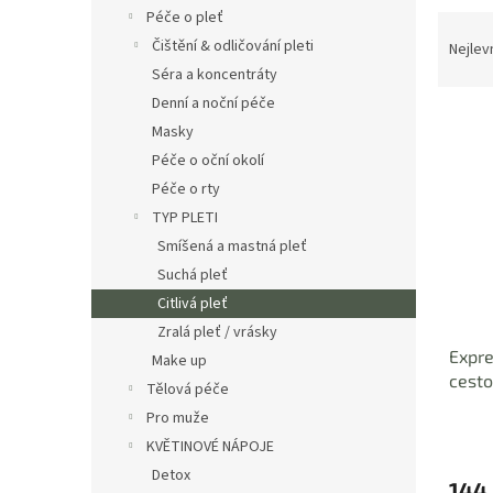
n
Péče o pleť
Ř
e
a
Čištění & odličování pleti
Nejlev
l
z
Séra a koncentráty
e
Denní a noční péče
V
n
Masky
ý
í
Péče o oční okolí
p
p
Péče o rty
i
r
s
o
TYP PLETI
p
d
Smíšená a mastná pleť
r
u
Suchá pleť
o
k
Citlivá pleť
d
t
Zralá pleť / vrásky
u
ů
Expre
k
Make up
cest
t
Tělová péče
EXPR
ů
Pro muže
KVĚTINOVÉ NÁPOJE
Detox
144