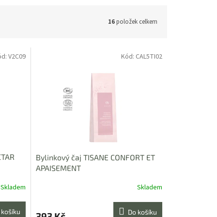
16
položek celkem
ód:
V2C09
Kód:
CAL5TI02
CTAR
Bylinkový čaj TISANE CONFORT ET
APAISEMENT
Skladem
Skladem
 košíku
Do košíku
393 Kč