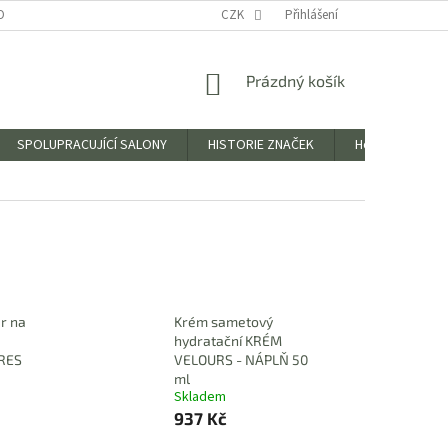
OBNÍCH ÚDAJŮ
CZK
Přihlášení
NÁKUPNÍ
Prázdný košík
KOŠÍK
SPOLUPRACUJÍCÍ SALONY
HISTORIE ZNAČEK
Hodnocení obc
r na
Krém sametový
hydratační KRÉM
RES
VELOURS - NÁPLŇ 50
ml
Skladem
937 Kč