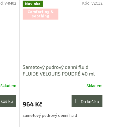
d:
V4M02
Kód:
V2C12
Novinka
Comforting &
soothing
Sametový pudrový denní fluid
FLUIDE VELOURS POUDRÉ 40 ml
Skladem
Skladem
 košíku
Do košíku
964 Kč
sametový pudrový denní fluid