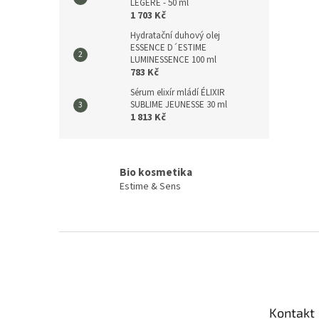
LÉGÉRE - 50 ml
1 703 Kč
Hydratační duhový olej
ESSENCE D´ESTIME
LUMINESSENCE 100 ml
783 Kč
Sérum elixír mládí ÉLIXIR
SUBLIME JEUNESSE 30 ml
1 813 Kč
Bio kosmetika
Estime & Sens
Z
á
p
a
t
Kontakt
í