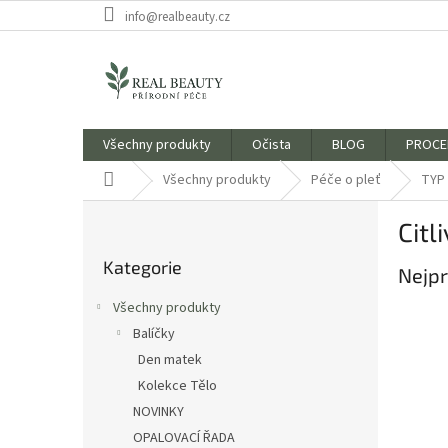
Přejít
info@realbeauty.cz
na
obsah
Všechny produkty
Očista
BLOG
PROCE
Domů
Všechny produkty
Péče o pleť
TYP 
P
Citl
o
Přeskočit
s
Kategorie
kategorie
Nejpr
t
r
Všechny produkty
a
Balíčky
n
Den matek
n
í
Kolekce Tělo
p
NOVINKY
a
OPALOVACÍ ŘADA