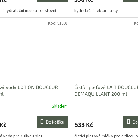
ní hydratační maska - cestovní
hydratační nektar na rty
Kód:
V1L01
K
ová voda LOTION DOUCEUR
Čistící pleťové LAIT DOUCEU
ml
DEMAQUILLANT 200 ml
Skladem
Do košíku
Do
 Kč
633 Kč
á voda pro citlivou pleť
čistící pleťové mléko pro citlivou p