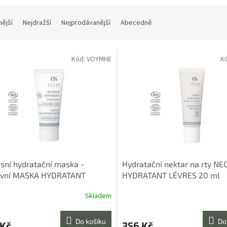
nější
Nejdražší
Nejprodávanější
Abecedně
Kód:
VOYMHE
K
sní hydratační maska -
Hydratační nektar na rty NE
ovní MASKA HYDRATANT
HYDRATANT LÉVRES 20 ml
ESS 15 ml
Skladem
Do košíku
Do
 Kč
356 Kč