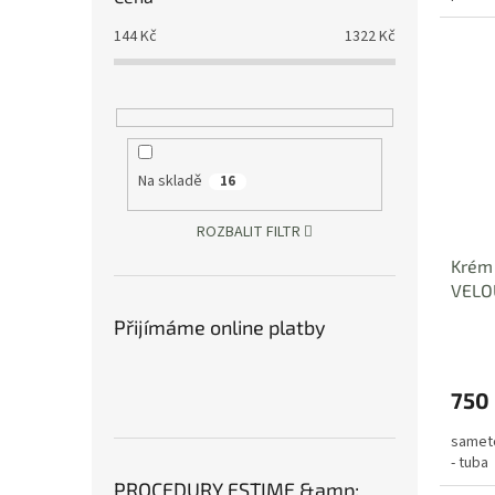
144
Kč
1322
Kč
Na skladě
16
ROZBALIT FILTR
Krém
VELO
Přijímáme online platby
750
sameto
- tuba
PROCEDURY ESTIME &amp;