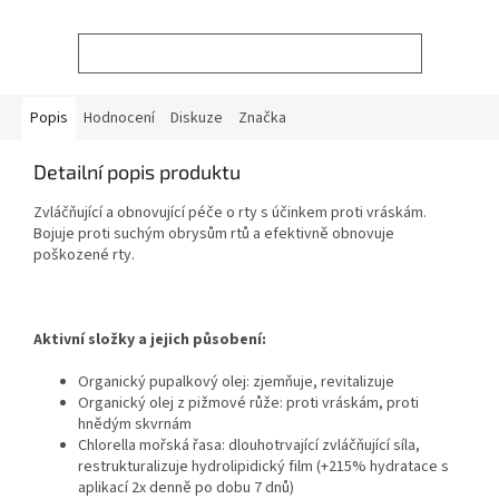
ZOBRAZIT VŠECHNY SOUVISEJÍCÍ PRODUKTY
Popis
Hodnocení
Diskuze
Značka
Detailní popis produktu
Zvláčňující a obnovující péče o rty s účinkem proti vráskám.
Bojuje proti suchým obrysům rtů a efektivně obnovuje
poškozené rty.
Aktivní složky a jejich působení:
Organický pupalkový olej: zjemňuje, revitalizuje
Organický olej z pižmové růže: proti vráskám, proti
hnědým skvrnám
Chlorella mořská řasa: dlouhotrvající zvláčňující síla,
restrukturalizuje hydrolipidický film (+215% hydratace s
aplikací 2x denně po dobu 7 dnů)