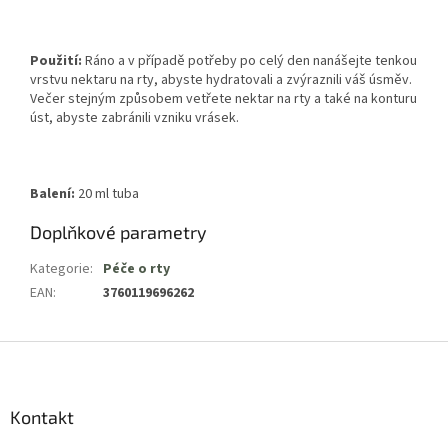
Použití:
Ráno a v případě potřeby po celý den nanášejte tenkou
vrstvu nektaru na rty, abyste hydratovali a zvýraznili váš úsměv.
Večer stejným způsobem vetřete nektar na rty a také na konturu
úst, abyste zabránili vzniku vrásek.
Balení:
20 ml tuba
Doplňkové parametry
Kategorie
:
Péče o rty
EAN
:
3760119696262
Z
á
p
a
Kontakt
t