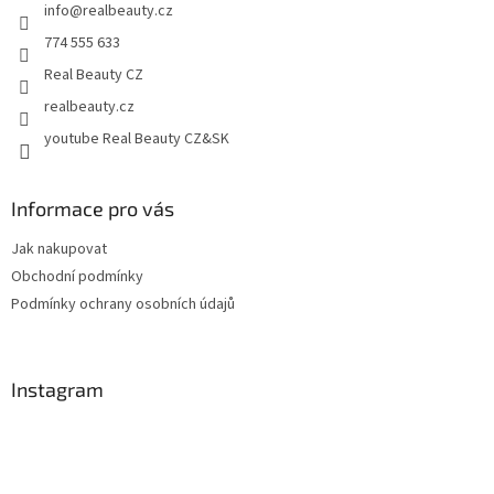
info
@
realbeauty.cz
í
774 555 633
Real Beauty CZ
realbeauty.cz
youtube Real Beauty CZ&SK
Informace pro vás
Jak nakupovat
Obchodní podmínky
Podmínky ochrany osobních údajů
Instagram