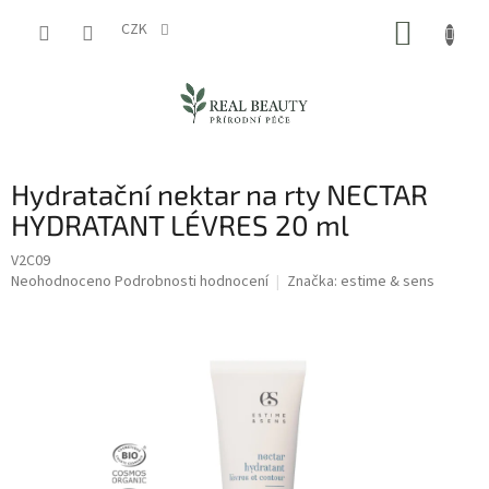
Přejít
NÁKUP
na
CZK
obsah
KOŠÍK
Hydratační nektar na rty NECTAR
HYDRATANT LÉVRES 20 ml
V2C09
Průměrné
Neohodnoceno
Podrobnosti hodnocení
Značka:
estime & sens
hodnocení
produktu
je
0,0
z
5
hvězdiček.