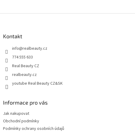
Z
á
p
a
Kontakt
t
info
@
realbeauty.cz
í
774 555 633
Real Beauty CZ
realbeauty.cz
youtube Real Beauty CZ&SK
Informace pro vás
Jak nakupovat
Obchodní podmínky
Podmínky ochrany osobních údajů