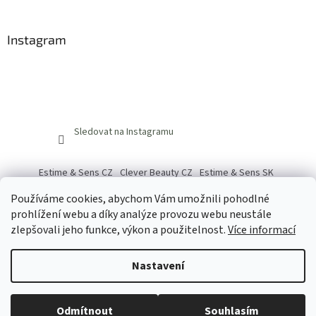
Instagram
Sledovat na Instagramu
Estime & Sens CZ
Clever Beauty CZ
Estime & Sens SK
Clever Beauty SK
Používáme cookies, abychom Vám umožnili pohodlné
prohlížení webu a díky analýze provozu webu neustále
zlepšovali jeho funkce, výkon a použitelnost.
Více informací
Vytvořil Shoptet
Nastavení
Copyright 2026
Real Beauty Shop
. Všechna práva vyhrazena.
Odmítnout
Souhlasím
Upravit nastavení cookies