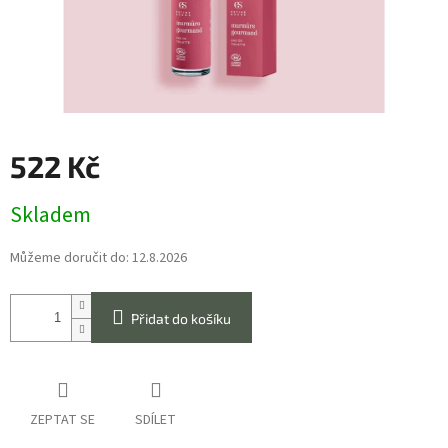
522 Kč
Měrná
Skladem
cena:
Můžeme doručit do:
12.8.2026
Přidat do košíku
ZEPTAT SE
SDÍLET