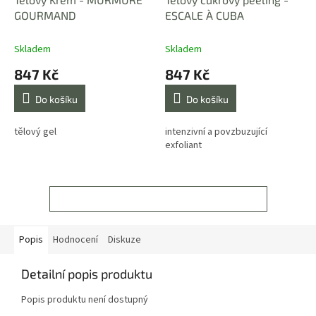
GOURMAND
ESCALE À CUBA
Skladem
Skladem
847 Kč
847 Kč
Do košíku
Do košíku
tělový gel
intenzivní a povzbuzující
exfoliant
ZOBRAZIT VŠECHNY SOUVISEJÍCÍ PRODUKTY
Popis
Hodnocení
Diskuze
Detailní popis produktu
Popis produktu není dostupný