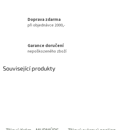
Doprava zdarma
při objednávce 2000,-
Garance doručení
nepoškozeného zboží
Související produkty
Tělový Krém - MURMÛRE
Tělový cukrový peeling -