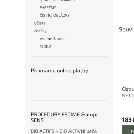
pomerančovníkem
PARFÉMY
ČISTÍCÍ OBLÁZKY
Očista
Souvi
Značky
estime & sens
MIDI12
Přijímáme online platby
Čistíc
NETT
BONS
Průmě
PROCEDURY ESTIME &amp;
hodno
183 
SENS
produ
je
BIO ACTIFS – BIO AKTIVNÍ péče
5,0
D