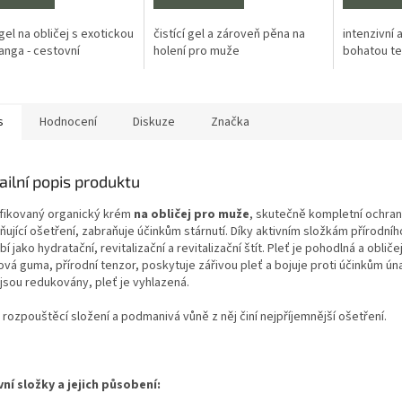
z
5
 gel na obličej s exotickou
čistící gel a zároveň pěna na
intenzivní 
ček.
hvězdiček.
anga - cestovní
holení pro muže
bohatou te
s
Hodnocení
Diskuze
Značka
ailní popis produktu
ifikovaný organický krém
na obličej pro muže
, skutečně kompletní ochran
ňující ošetření, zabraňuje účinkům stárnutí. Díky aktivním složkám přírodní
í jako hydratační, revitalizační a revitalizační štít. Pleť je pohodlná a oblič
ová guma, přírodní tenzor, poskytuje zářivou pleť a bojuje proti účinkům ú
 jsou redukovány, pleť je vyhlazená.
rozpouštěcí složení a podmanivá vůně z něj činí nejpříjemnější ošetření.
vní složky a jejich působení: