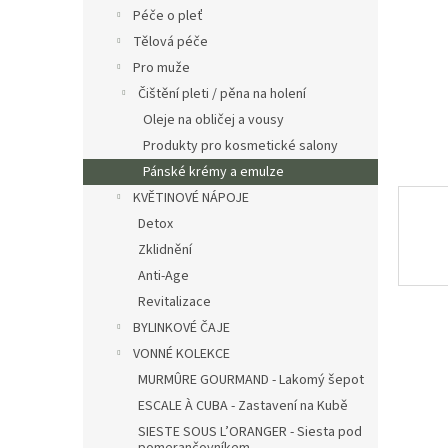
n
Péče o pleť
e
Tělová péče
l
Pro muže
Čištění pleti / pěna na holení
Oleje na obličej a vousy
Produkty pro kosmetické salony
Pánské krémy a emulze
KVĚTINOVÉ NÁPOJE
Detox
Zklidnění
Anti-Age
Revitalizace
BYLINKOVÉ ČAJE
VONNÉ KOLEKCE
MURMÛRE GOURMAND - Lakomý šepot
ESCALE À CUBA - Zastavení na Kubě
SIESTE SOUS L’ORANGER - Siesta pod