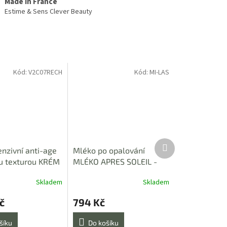
Made in France
Estime & Sens Clever Beauty
Kód:
V2C07RECH
Kód:
MI-LAS
Další
enzivní anti-age
Mléko po opalování
produkt
u texturou KRÉM
MLÉKO APRES SOLEIL -
 RICHE - NÁPLŇ
100ml
Skladem
Skladem
č
794 Kč
šíku
Do košíku