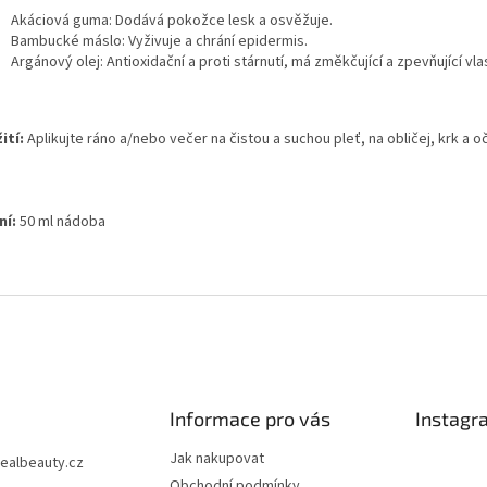
Akáciová guma:
Dodává pokožce lesk a osvěžuje.
Bambucké máslo:
Vyživuje a chrání epidermis.
Argánový olej:
Antioxidační a proti stárnutí, má změkčující a zpevňující vla
ití:
Aplikujte ráno a/nebo večer na čistou a suchou pleť, na obličej, krk a o
ní:
50 ml nádoba
Informace pro vás
Instagr
Jak nakupovat
realbeauty.cz
Obchodní podmínky