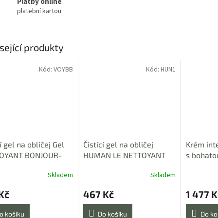
Platby online
platební kartou
sející produkty
Kód:
VOYBB
Kód:
HUN1
í gel na obličej Gel
Čistící gel na obličej
Krém int
OYANT BONJOUR-
HUMAN LE NETTOYANT
s bohato
OIR 30 ml
100 ml
SUBLIME
Skladem
Skladem
rné
Průměrné
50ml
cení
hodnocení
Kč
467 Kč
1 477 K
ktu
produktu
je
5,0
o košíku
Do košíku
Do ko