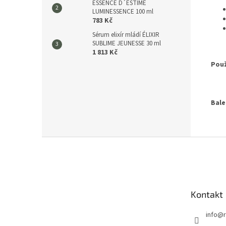
ESSENCE D´ESTIME
LUMINESSENCE 100 ml
783 Kč
Sérum elixír mládí ÉLIXIR
SUBLIME JEUNESSE 30 ml
1 813 Kč
Použ
Bale
Z
á
p
a
t
Kontakt
í
info
@