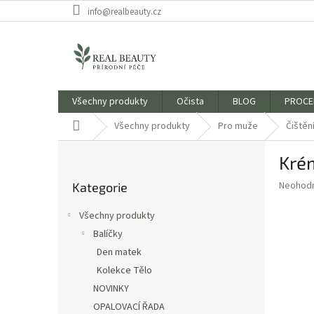
Přejít
info@realbeauty.cz
na
obsah
Všechny produkty
Očista
BLOG
PROCE
Domů
Všechny produkty
Pro muže
Čištění
P
Kré
o
Přeskočit
s
Průměr
Neohod
Kategorie
kategorie
t
hodnoce
r
produkt
Všechny produkty
a
je
Balíčky
0,0
n
z
Den matek
n
5
í
Kolekce Tělo
hvězdič
p
NOVINKY
a
OPALOVACÍ ŘADA