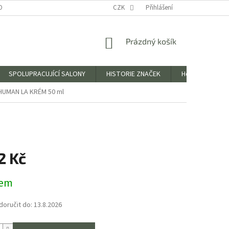
OBNÍCH ÚDAJŮ
CZK
Přihlášení
NÁKUPNÍ
Prázdný košík
KOŠÍK
SPOLUPRACUJÍCÍ SALONY
HISTORIE ZNAČEK
Hodnocení obc
 HUMAN LA KRÉM 50 ml
2 Kč
dem
oručit do:
13.8.2026