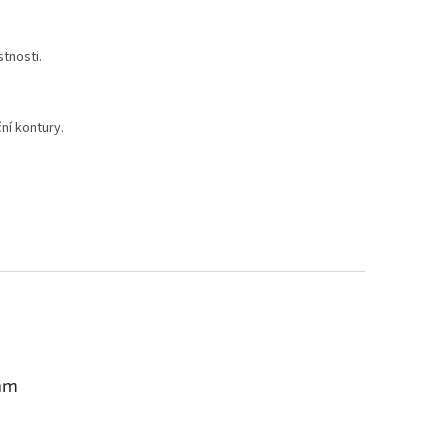
stnosti.
ční kontury.
am