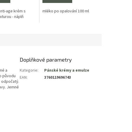
anti-age krém s
mléko po opalování 100 ml
xturou - náplň
Doplňkové parametry
né a
Kategorie
:
Pánské krémy a emulze
ho původu
EAN
:
3760119696743
ej odpočatý.
navy. Jemné