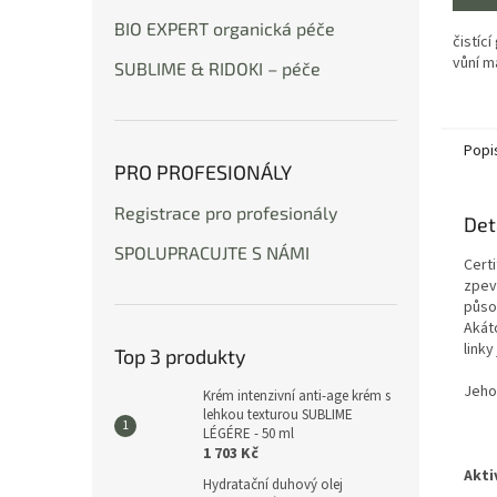
z
BIO EXPERT organická péče
5
čistící
hvězdi
vůní m
SUBLIME & RIDOKI – péče
Popi
PRO PROFESIONÁLY
Registrace pro profesionály
Det
SPOLUPRACUJTE S NÁMI
Cert
zpev
působ
Akát
linky
Top 3 produkty
Jeho 
Krém intenzivní anti-age krém s
lehkou texturou SUBLIME
LÉGÉRE - 50 ml
1 703 Kč
Akti
Hydratační duhový olej