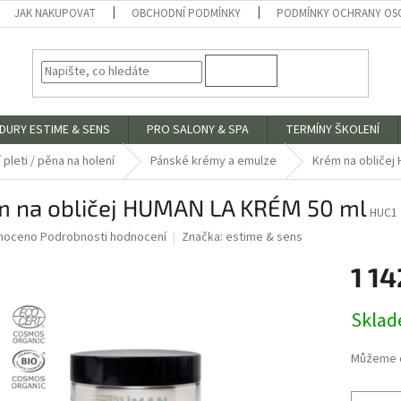
JAK NAKUPOVAT
OBCHODNÍ PODMÍNKY
PODMÍNKY OCHRANY OS
HLEDAT
DURY ESTIME & SENS
PRO SALONY & SPA
TERMÍNY ŠKOLENÍ
 pleti / pěna na holení
Pánské krémy a emulze
Krém na obličej
m na obličej HUMAN LA KRÉM 50 ml
HUC1
né
noceno
Podrobnosti hodnocení
Značka:
estime & sens
ní
1 14
u
Měrná
Skla
cena:
ek.
Můžeme d