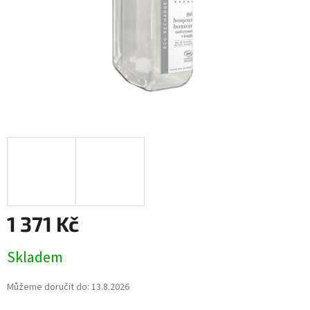
1 371 Kč
Měrná
Skladem
cena:
Můžeme doručit do:
13.8.2026