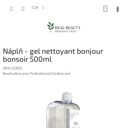
Přejít
NÁKUP
na
CZK
obsah
KOŠÍK
Náplň - gel nettoyant bonjour
bonsoir 500ml
VRACV1N02
Průměrné
Neohodnoceno
Podrobnosti hodnocení
hodnocení
produktu
je
0,0
z
5
hvězdiček.