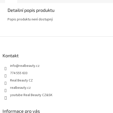
Detailní popis produktu
Popis produktu není dostupný
Z
á
p
a
Kontakt
t
info
@
realbeauty.cz
í
774 555 633
Real Beauty CZ
realbeauty.cz
youtube Real Beauty CZ&SK
Informace pro vás