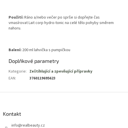
Použití:
Ráno a/nebo večer po sprše si dopřejte čas
vmasírovat Lait corp hydro-tonic na celé tělo pohyby směrem
nahoru.
Balení:
200 ml lahvička s pumpičkou
Doplňkové parametry
Kategorie
:
Zeštíhlující a zpevňující přípravky
EAN
:
3760119695623
Z
á
p
a
Kontakt
t
info
@
realbeauty.cz
í