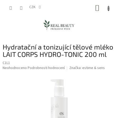
Přejít
NÁKUP
na
CZK
obsah
KOŠÍK
Hydratační a tonizující tělové mléko
LAIT CORPS HYDRO-TONIC 200 ml
C1L1
Průměrné
Neohodnoceno
Podrobnosti hodnocení
Značka:
estime & sens
hodnocení
produktu
je
0,0
z
5
hvězdiček.