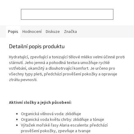
ZOBRAZIT VŠECHNY SOUVISEJÍCÍ PRODUKTY
Popis
Hodnocení
Diskuze
Značka
Detailní popis produktu
Hydratující, zpevňující a tonizující tělové mléko velmi účinné proti
stárnutí. Jeho jemná a pohodlná textura umožňuje rychlé
vstřebání, okamžitý a dlouhotrvající komfort. Je určeno pro
všechny typy pleti, předchází prověšení pokožky a opravuje
ztrátu pevnosti.
Aktivní složky a jejich působení:
Organická vilínová voda: zklidňuje
Organická voda květu chrby: zklidňuje a tónuje
Výtažek mořské řasy Alaria esculenta: předchází
prověšení pokožky, zpevňuje a tvaruje