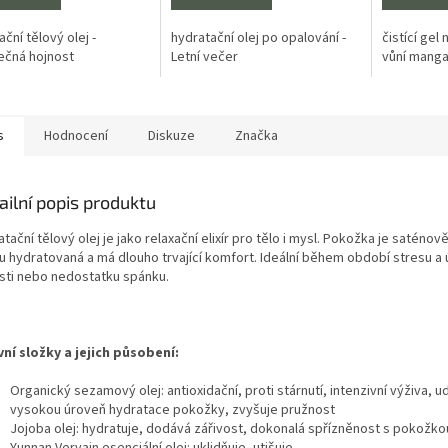
z
5
ční tělový olej -
hydratační olej po opalování -
čistící gel
hvězdiček.
ečná hojnost
Letní večer
vůní manga
s
Hodnocení
Diskuze
Značka
ailní popis produktu
tační tělový olej je jako relaxační elixír pro tělo i mysl. Pokožka je saténov
u hydratovaná a má dlouho trvající komfort. Ideální během období stresu a 
sti nebo nedostatku spánku.
vní složky a jejich působení:
Organický sezamový olej: antioxidační, proti stárnutí, intenzivní výživa, u
vysokou úroveň hydratace pokožky, zvyšuje pružnost
Jojoba olej: hydratuje, dodává zářivost, dokonalá spřízněnost s pokožko