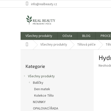
Přejít
info@realbeauty.cz
na
obsah
Všechny produkty
Očista
BLOG
PROCE
Domů
Všechny produkty
Tělová péče
Těl
P
Hyd
o
Přeskočit
s
Průměr
Neohod
Kategorie
kategorie
t
hodnoce
r
produkt
Všechny produkty
a
je
Balíčky
0,0
n
z
Den matek
n
5
í
Kolekce Tělo
hvězdič
p
NOVINKY
a
OPALOVACÍ ŘADA