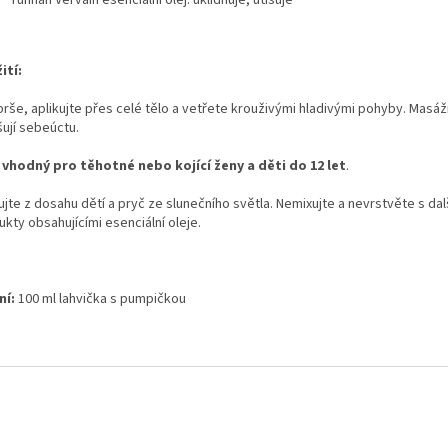
Yunnan Vervain esenciální olej: uklidňuje, utišuje
ití:
prše, aplikujte přes celé tělo a vetřete krouživými hladivými pohyby. Masá
šují sebeúctu.
 vhodný pro těhotné nebo kojící ženy a děti do 12 let
.
jte z dosahu dětí a pryč ze slunečního světla. Nemixujte a nevrstvěte s dal
kty obsahujícími esenciální oleje.
ní:
100 ml lahvička s pumpičkou