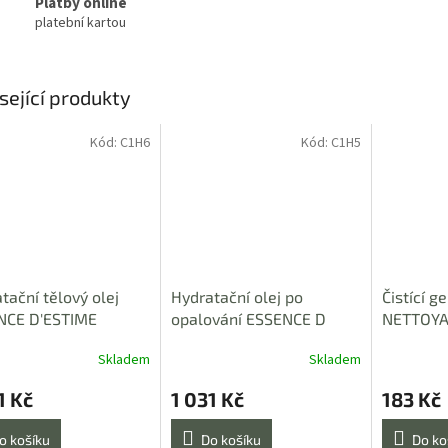
Platby online
platební kartou
sející produkty
Kód:
C1H6
Kód:
C1H5
tační tělový olej
Hydratační olej po
Čistící ge
NCE D'ESTIME
opalování ESSENCE D
NETTOYA
IE PLÉNITUDE 100
´ESTIME SOIRÉE D´ÉTÉ 100
BONSOIR
Skladem
Skladem
Průměrné
ml
hodnocení
1 Kč
1 031 Kč
183 Kč
produktu
je
5,0
o košíku
Do košíku
Do ko