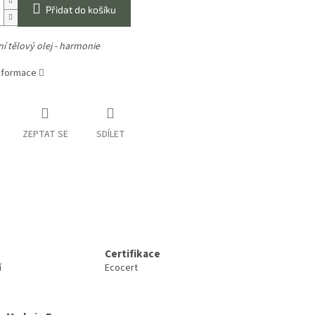
Přidat do košíku
í tělový olej - harmonie
informace
ZEPTAT SE
SDÍLET
Certifikace
í
Ecocert