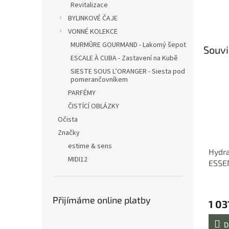
Revitalizace
BYLINKOVÉ ČAJE
VONNÉ KOLEKCE
MURMÛRE GOURMAND - Lakomý šepot
Souvi
ESCALE À CUBA - Zastavení na Kubě
SIESTE SOUS L’ORANGER - Siesta pod
pomerančovníkem
PARFÉMY
ČISTÍCÍ OBLÁZKY
Očista
Značky
estime & sens
Hydra
MIDI12
ESSE
INFIN
ml
Přijímáme online platby
1 03
D