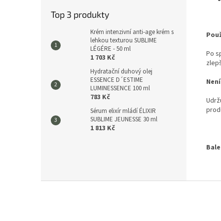
Top 3 produkty
Krém intenzivní anti-age krém s
Použ
lehkou texturou SUBLIME
LÉGÉRE - 50 ml
Po s
1 703 Kč
zlep
Hydratační duhový olej
ESSENCE D´ESTIME
Není
LUMINESSENCE 100 ml
783 Kč
Udržu
produ
Sérum elixír mládí ÉLIXIR
SUBLIME JEUNESSE 30 ml
1 813 Kč
Bale
Z
á
p
a