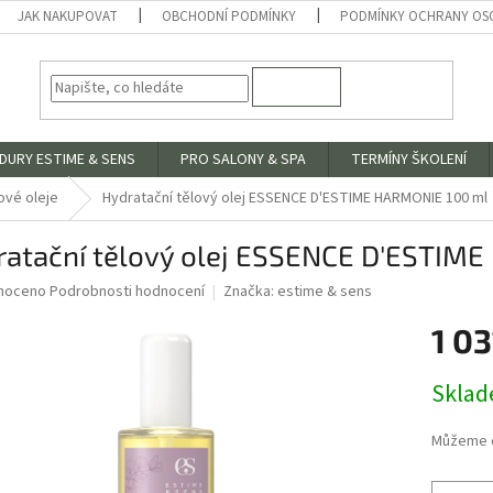
JAK NAKUPOVAT
OBCHODNÍ PODMÍNKY
PODMÍNKY OCHRANY OS
HLEDAT
DURY ESTIME & SENS
PRO SALONY & SPA
TERMÍNY ŠKOLENÍ
ové oleje
Hydratační tělový olej ESSENCE D'ESTIME HARMONIE 100 ml
ratační tělový olej ESSENCE D'ESTIM
né
noceno
Podrobnosti hodnocení
Značka:
estime & sens
ní
1 03
u
Měrná
Skla
cena:
ek.
Můžeme d