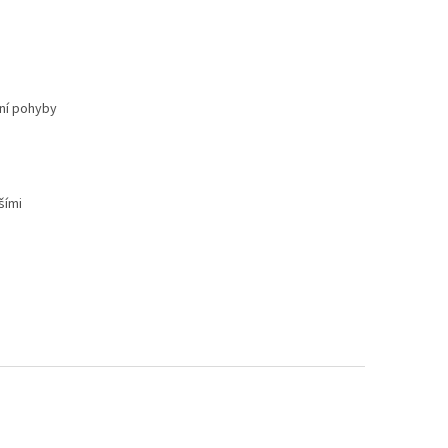
žní pohyby
šími