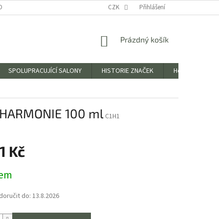
OBNÍCH ÚDAJŮ
CZK
Přihlášení
NÁKUPNÍ
Prázdný košík
KOŠÍK
SPOLUPRACUJÍCÍ SALONY
HISTORIE ZNAČEK
Hodnocení obc
E HARMONIE 100 ml
C1H1
1 Kč
dem
oručit do:
13.8.2026