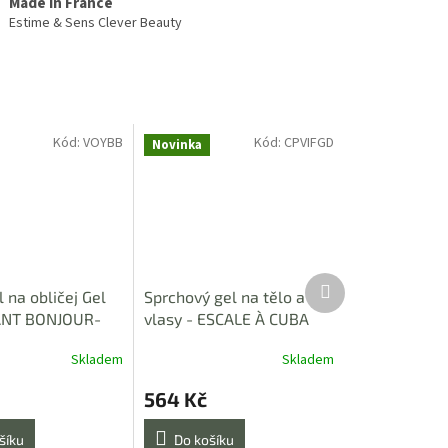
Made in France
Estime & Sens Clever Beauty
Kód:
VOYBB
Kód:
CPVIFGD
Novinka
Další
l na obličej Gel
Sprchový gel na tělo a
produkt
NT BONJOUR-
vlasy - ESCALE À CUBA
 30 ml
Skladem
Skladem
564 Kč
šíku
Do košíku