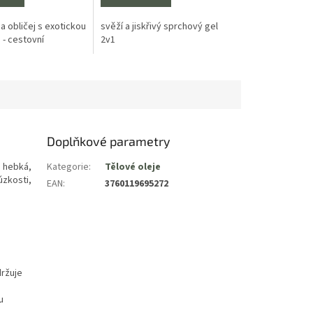
 na obličej s exotickou
svěží a jiskřivý sprchový gel
 - cestovní
2v1
Doplňkové parametry
ě hebká,
Kategorie
:
Tělové oleje
úzkosti,
EAN
:
3760119695272
držuje
u