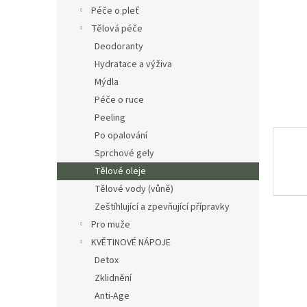
n
Péče o pleť
e
Tělová péče
l
Deodoranty
Hydratace a výživa
Mýdla
Péče o ruce
Peeling
Po opalování
Sprchové gely
Tělové oleje
Tělové vody (vůně)
Zeštíhlující a zpevňující přípravky
Pro muže
KVĚTINOVÉ NÁPOJE
Detox
Zklidnění
Anti-Age