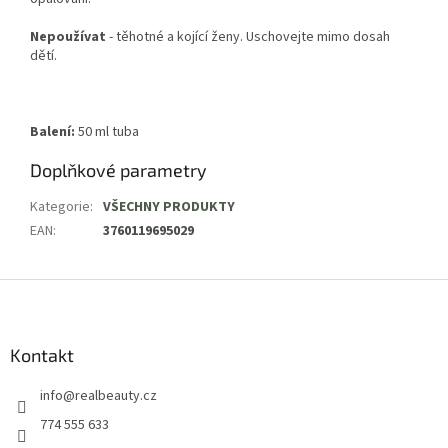
Nepoužívat
- těhotné a kojící ženy. Uschovejte mimo dosah
dětí.
Balení:
50 ml tuba
Doplňkové parametry
Kategorie
:
VŠECHNY PRODUKTY
EAN
:
3760119695029
Z
á
p
a
Kontakt
t
info
@
realbeauty.cz
í
774 555 633