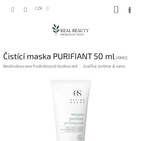
Přejít
NÁKUP
na
CZK
obsah
KOŠÍK
Čistící maska PURIFIANT 50 ml
V6M01
Průměrné
Neohodnoceno
Podrobnosti hodnocení
Značka:
estime & sens
hodnocení
produktu
je
0,0
z
5
hvězdiček.