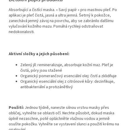
Absorbující a čistící maska. « Savý papír » pro mastnou pleť. Po
aplikaci je pleť čistá, jasná a ultra jemná. Šetrný k pokožce,
zanechává jemný závoj na povrchu, aby se zabránilo dalšímu
vylučování kožního mazu. Pomáhá rychleji odstraňovat
nedokonalosti.
Aktivní složky a jejich působení:
Zelený jíl: remineralizuje, absorbuje kožní maz. Pleť je
čistá, póry jsou stažené
Organický pomerančový esenciální olej: čistí a zklidňuje
Organický esenciální olej z citrónové kůry: dezinfikuje,
antibakteriální a protizánětlivý
Použití:
Jednou týdně, naneste silnou vrstvu masky přes
obličej, vyhněte se oblasti očí. Nechte působit, dokud maska
úplně nezaschne, poté opláchněte vlažnou vodou a jemně
osušte pokožku. Vyhněte se vystavení slunci a použití krému na
opalování.