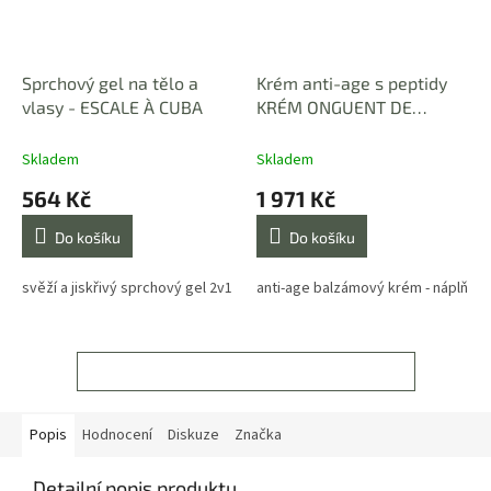
Sprchový gel na tělo a
Krém anti-age s peptidy
vlasy - ESCALE À CUBA
KRÉM ONGUENT DE
BEAUTÉ - NÁPLŇ 50 ml
Skladem
Skladem
564 Kč
1 971 Kč
Do košíku
Do košíku
svěží a jiskřivý sprchový gel 2v1
anti-age balzámový krém - náplň
ZOBRAZIT VŠECHNY SOUVISEJÍCÍ PRODUKTY
Popis
Hodnocení
Diskuze
Značka
Detailní popis produktu