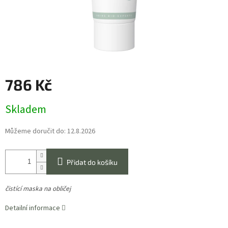
786 Kč
Měrná
Skladem
cena:
Můžeme doručit do:
12.8.2026
Přidat do košíku
čistící maska na obličej
Detailní informace