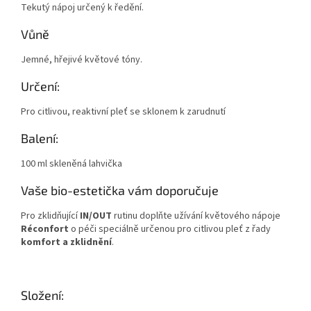
Tekutý nápoj určený k ředění.
Vůně
Jemné, hřejivé květové tóny.
Určení:
Pro citlivou, reaktivní pleť se sklonem k zarudnutí
Balení:
100 ml skleněná lahvička
Vaše bio-estetička vám doporučuje
Pro zklidňující
IN/OUT
rutinu doplňte užívání květového nápoje
Réconfort
o péči speciálně určenou pro citlivou pleť z řady
komfort a zklidnění
.
Složení: