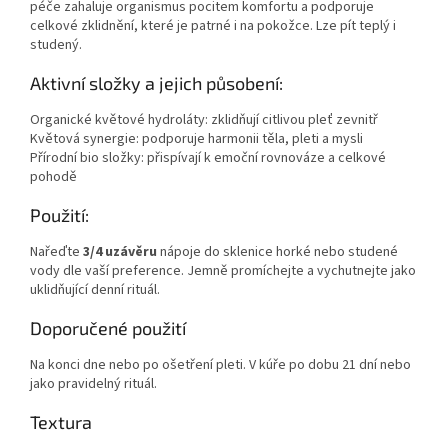
péče zahaluje organismus pocitem komfortu a podporuje
celkové zklidnění, které je patrné i na pokožce. Lze pít teplý i
studený.
Aktivní složky a jejich působení:
Organické květové hydroláty: zklidňují citlivou pleť zevnitř
Květová synergie: podporuje harmonii těla, pleti a mysli
Přírodní bio složky: přispívají k emoční rovnováze a celkové
pohodě
Použití:
Nařeďte
3/4 uzávěru
nápoje do sklenice horké nebo studené
vody dle vaší preference. Jemně promíchejte a vychutnejte jako
uklidňující denní rituál.
Doporučené použití
Na konci dne nebo po ošetření pleti. V kúře po dobu 21 dní nebo
jako pravidelný rituál.
Textura