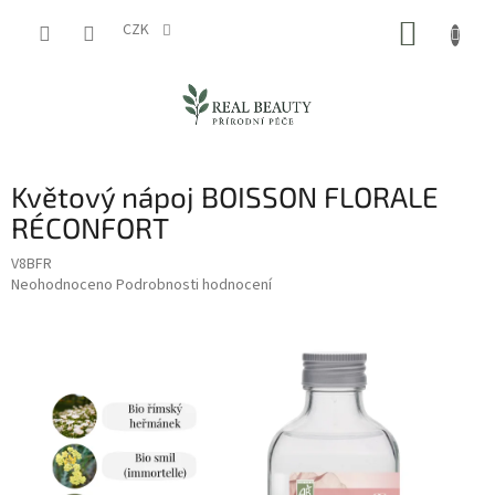
Přejít
NÁKUP
na
CZK
obsah
KOŠÍK
Květový nápoj BOISSON FLORALE
RÉCONFORT
V8BFR
Průměrné
Neohodnoceno
Podrobnosti hodnocení
hodnocení
produktu
je
0,0
z
5
hvězdiček.