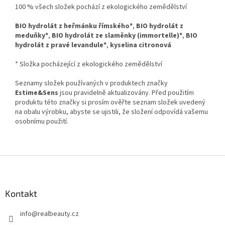
100 % všech složek pochází z ekologického zemědělství
BIO hydrolát z heřmánku římského*
,
BIO hydrolát z
meduňky*
,
BIO hydrolát ze slaměnky (immortelle)*
,
BIO
hydrolát z pravé levandule*
,
kyselina citronová
* Složka pocházející z ekologického zemědělství
Seznamy složek používaných v produktech značky
Estime&Sens
jsou pravidelně aktualizovány. Před použitím
produktu této značky si prosím ověřte seznam složek uvedený
na obalu výrobku, abyste se ujistili, že složení odpovídá vašemu
osobnímu použití.
Z
á
p
a
Kontakt
t
info
@
realbeauty.cz
í